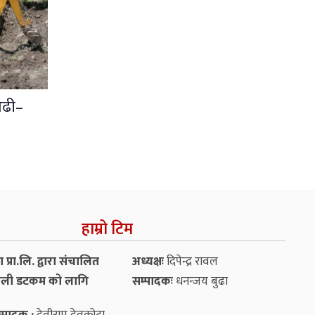
गढी–
हाम्रो टिम
प्रा.लि. द्वारा संचालित
अध्यक्षः
दिपेन्द्र रावल
ली डटकम को लागि
सम्पादकः
धनन्‍जय बुढा
्पादक :
देवीराम देवकोटा