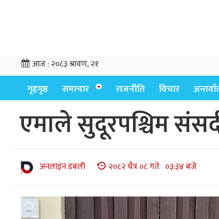
आज :
२०८३ श्रावण, २१
गृहपृष्ठ
समाचार
राजनीति
विचार
अन्तर्वार्
एमाले सुदूरपश्चिम सं
अनलाइन डबली
२०८२ चैत्र ०८ गते ०३:३४ बजे