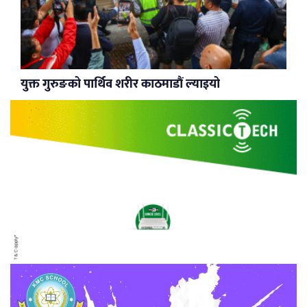
युक्त गुरुङको पार्थिव शरीर काठमाडौं ल्याइयो