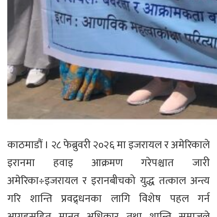
काठमाडौं । २८ फेब्रुवरी २०२६ मा इजरायल र अमेरिकाले
इरानमा हवाइ आक्रमण गरेपश्चात जारी
अमेरिका÷इजरायल र इरानबीचको युद्ध तत्काल अन्त्य
गरि शान्ति प्रवद्र्धनका लागि विशेष पहल गर्न
आग्रहसहित मानव अधिकार तथा शान्ति समाजले