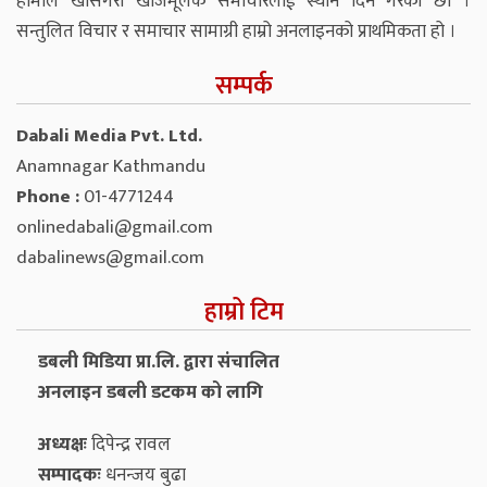
हामीले खासगरी खोजमूलक समाचारलाई स्थान दिने गरेका छौं ।
सन्तुलित विचार र समाचार सामाग्री हाम्रो अनलाइनको प्राथमिकता हो ।
सम्पर्क
Dabali Media Pvt. Ltd.
Anamnagar Kathmandu
Phone :
01-4771244
onlinedabali@gmail.com
dabalinews@gmail.com
हाम्रो टिम
डबली मिडिया प्रा.लि. द्वारा संचालित
अनलाइन डबली डटकम को लागि
अध्यक्षः
दिपेन्द्र रावल
सम्पादकः
धनन्‍जय बुढा