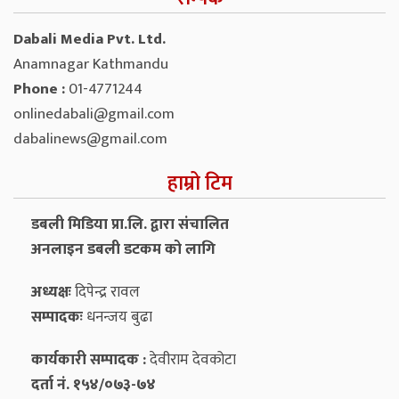
Dabali Media Pvt. Ltd.
Anamnagar Kathmandu
Phone :
01-4771244
onlinedabali@gmail.com
dabalinews@gmail.com
हाम्रो टिम
डबली मिडिया प्रा.लि. द्वारा संचालित
अनलाइन डबली डटकम को लागि
अध्यक्षः
दिपेन्द्र रावल
सम्पादकः
धनन्‍जय बुढा
कार्यकारी सम्पादक :
देवीराम देवकोटा
दर्ता नं. १५४/०७३-७४