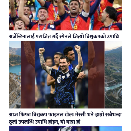
अर्जेन्टिनालाई पराजित गर्दै स्पेनले जित्यो विश्वकपको उपाधि
आज फिफा विश्वकप फाइनल खेलः मेस्सी भने-हाम्रो सबैभन्दा
ठूलो उपलब्धि उपाधि होइन, यो यात्रा हो