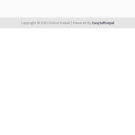
Copyright © 2021 Online Dabali | Powered By
EasySoftnepal