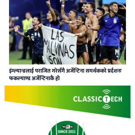
इंग्ल्यान्डलाई पराजित गरेसँगै अर्जेन्टिना समर्थकको प्रर्दशनः
फकल्याण्ड अर्जेन्टिनाकै हो