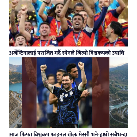
अर्जेन्टिनालाई पराजित गर्दै स्पेनले जित्यो विश्वकपको उपाधि
आज फिफा विश्वकप फाइनल खेलः मेस्सी भने-हाम्रो सबैभन्दा