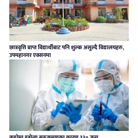
छात्रवृत्ति प्राप्त विद्यार्थीबाट पनि शुल्क असुल्दै विद्यालयहरु,
उपमहानगर एक्सनमा
कङ्गोमा इबोला सङ्क्रमणका कारण ३३० जना