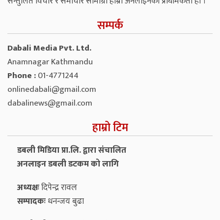
सन्तुलित विचार र समाचार सामाग्री हाम्रो अनलाइनको प्राथमिकता हो ।
सम्पर्क
Dabali Media Pvt. Ltd.
Anamnagar Kathmandu
Phone :
01-4771244
onlinedabali@gmail.com
dabalinews@gmail.com
हाम्रो टिम
डबली मिडिया प्रा.लि. द्वारा संचालित
अनलाइन डबली डटकम को लागि
अध्यक्षः
दिपेन्द्र रावल
सम्पादकः
धनन्‍जय बुढा