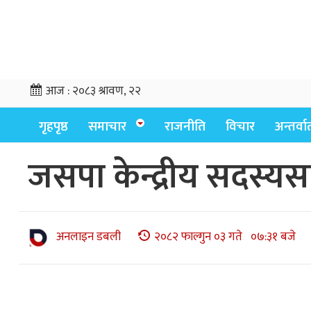
आज :
२०८३ श्रावण, २२
गृहपृष्ठ
समाचार
राजनीति
विचार
अन्तर्वार्
जसपा केन्द्रीय सदस्यसह
अनलाइन डबली
२०८२ फाल्गुन ०३ गते ०७:३१ बजे