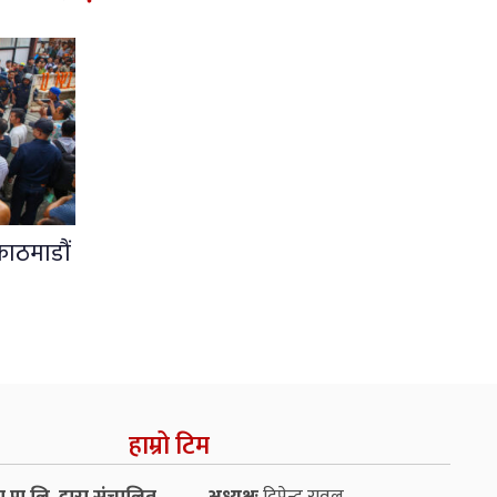
काठमाडौं
हाम्रो टिम
प्रा.लि. द्वारा संचालित
अध्यक्षः
दिपेन्द्र रावल