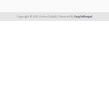
Copyright © 2021 Online Dabali | Powered By
EasySoftnepal