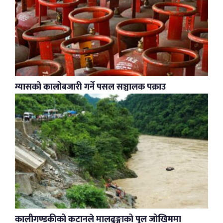
ग्यासको कालोबजारी गर्ने पसल सञ्चालक पक्राउ
कालीगण्डकीको कटानले मालढुङ्गाको पुल जोखिममा