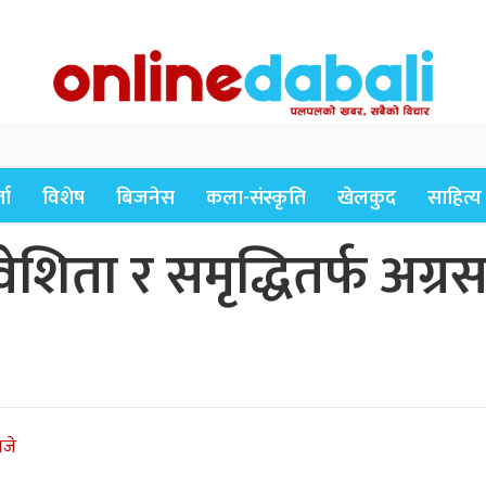
ता
विशेष
बिजनेस
कला-संस्कृति
खेलकुद
साहित्य
िता र समृद्धितर्फ अग्रस
बजे