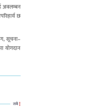
ाई अवलम्बन
परिहार्य छ
योग, सूचना–
णमा योगदान
सबै