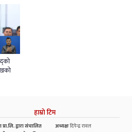
द्को
ुखको
हाम्रो टिम
प्रा.लि. द्वारा संचालित
अध्यक्षः
दिपेन्द्र रावल