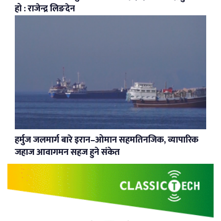
हो : राजेन्द्र लिङदेन
हर्मुज जलमार्ग बारे इरान–ओमान सहमतिनजिक, व्यापारिक
जहाज आवागमन सहज हुने संकेत