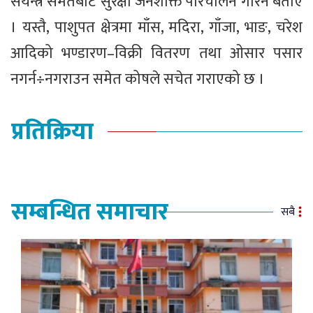
संयन्त्र समेतबाट सुरक्षा जनशक्ति परिचालन गरिने बताए
। यस्तै, पाशुपत क्षेत्रमा माँस, मदिरा, गाँजा, भाङ, चरेश
आदिको भण्डारण–विक्री वितरण तथा ओसार पसार
नगर्न÷नगराउन समेत कोषले सचेत गराएको छ ।
प्रतिक्रिया
सम्बन्धित समाचार
सबै