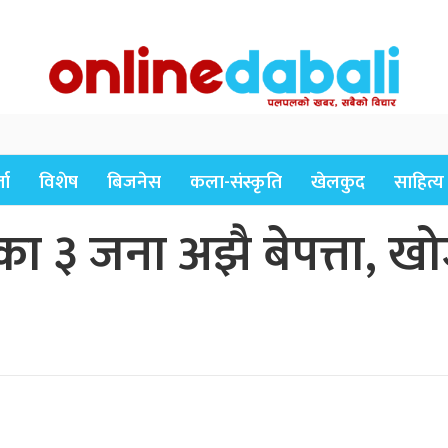
ता
विशेष
बिजनेस
कला-संस्कृति
खेलकुद
साहित्य
का ३ जना अझै बेपत्ता, ख