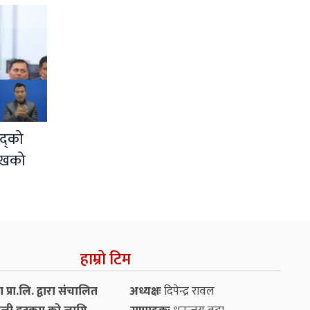
द्को
ुखको
हाम्रो टिम
प्रा.लि. द्वारा संचालित
अध्यक्षः
दिपेन्द्र रावल