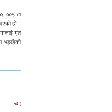
३–०१–००५ ख
 भएको हो ।
नालाई मृत
ान भइरहेको
सबै