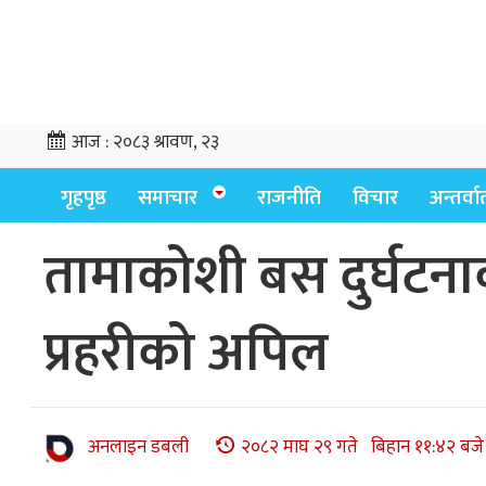
आज :
२०८३ श्रावण, २३
गृहपृष्ठ
समाचार
राजनीति
विचार
अन्तर्वार्
तामाकोशी बस दुर्घटना
प्रहरीको अपिल
अनलाइन डबली
२०८२ माघ २९ गते बिहान ११:४२ बजे