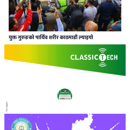
युक्त गुरुङको पार्थिव शरीर काठमाडौं ल्याइयो