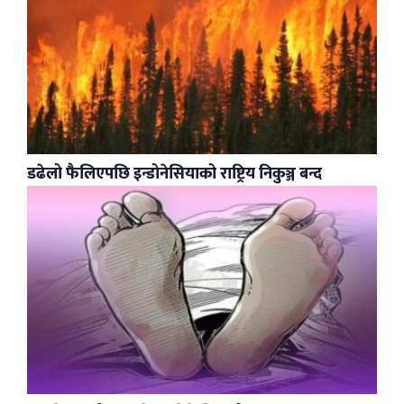
डढेलो फैलिएपछि इन्डोनेसियाको राष्ट्रिय निकुञ्ज बन्द