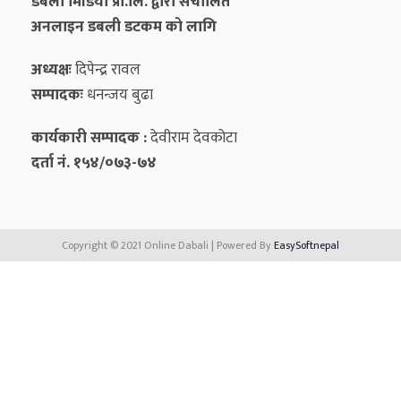
डबली मिडिया प्रा.लि. द्वारा संचालित
अनलाइन डबली डटकम को लागि
अध्यक्षः
दिपेन्द्र रावल
सम्पादकः
धनन्‍जय बुढा
कार्यकारी सम्पादक :
देवीराम देवकोटा
दर्ता नं. १५४/०७३-७४
Copyright © 2021 Online Dabali | Powered By
EasySoftnepal