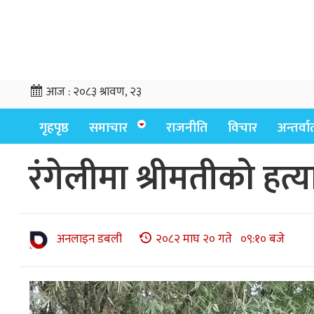
आज :
२०८३ श्रावण, २३
गृहपृष्ठ
समाचार
राजनीति
विचार
अन्तर्वार्
रंगेलीमा श्रीमतीको हत्य
अनलाइन डबली
२०८२ माघ २० गते ०९:१० बजे