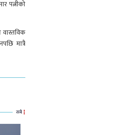
ार पत्नीको
को वास्तविक
पछि मात्रै
सबै