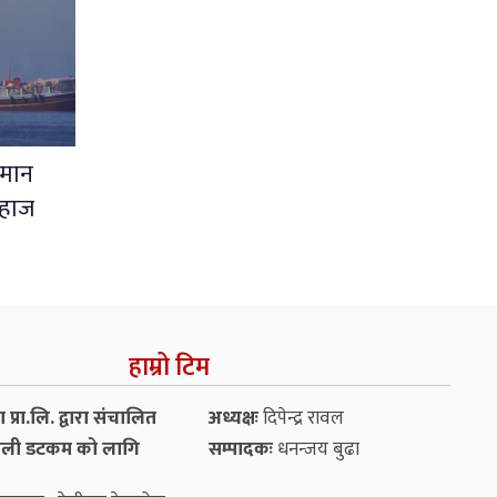
ओमान
जहाज
हाम्रो टिम
प्रा.लि. द्वारा संचालित
अध्यक्षः
दिपेन्द्र रावल
ली डटकम को लागि
सम्पादकः
धनन्‍जय बुढा