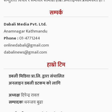
सन्तुलित विचार र समाचार सामाग्री हाम्रो अनलाइनको प्राथमिकता हो ।
सम्पर्क
Dabali Media Pvt. Ltd.
Anamnagar Kathmandu
Phone :
01-4771244
onlinedabali@gmail.com
dabalinews@gmail.com
हाम्रो टिम
डबली मिडिया प्रा.लि. द्वारा संचालित
अनलाइन डबली डटकम को लागि
अध्यक्षः
दिपेन्द्र रावल
सम्पादकः
धनन्‍जय बुढा