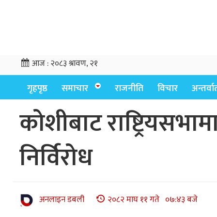
आज :
२०८३ श्रावण, २१
गृहपृष्ठ
समाचार
राजनीति
विचार
अन्तर्वार्
कोशीबाट राष्ट्रियसभामा
निर्विरोध
अनलाइन डबली
२०८२ माघ ११ गते ०७:४३ बजे