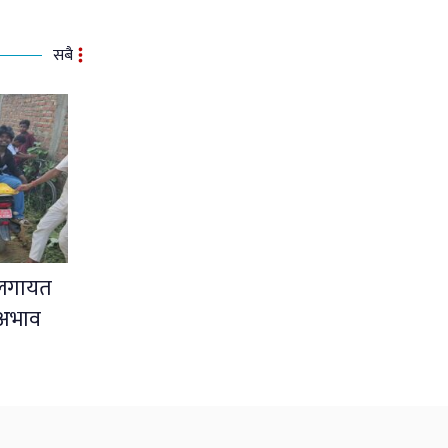
सबै
नलगायत
 अभाव