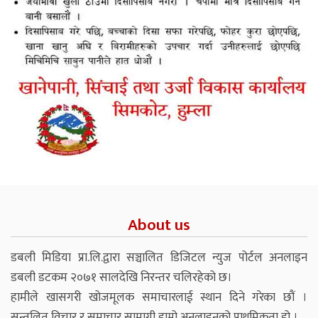
About us
डबली मिडिया प्रा.लि.द्वारा सञ्चालित डिजिटल न्युज पोर्टल अनलाइन
डबली डटकम २०७१ सालदेखि निरन्तर चलिरहेको छ।
हामीले खासगरी खोजमूलक समाचारलाई स्थान दिने गरेका छौं ।
सन्तुलित विचार र समाचार सामाग्री हाम्रो अनलाइनको प्राथमिकता हो ।