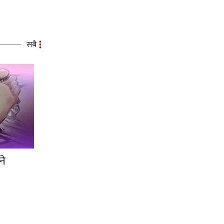
सबै
ने