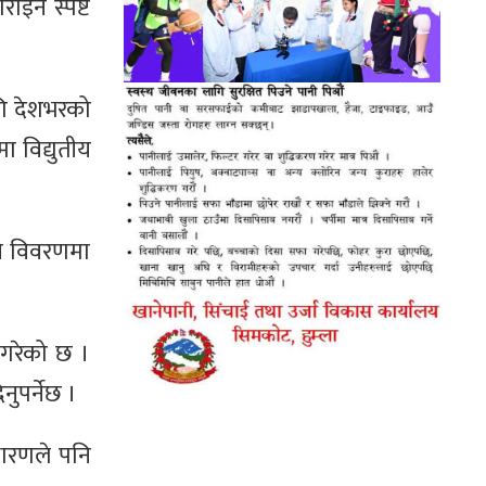
इने स्पष्ट
गि देशभरको
 विद्युतीय
ने विवरणमा
ि गरेको छ ।
ुपर्नेछ ।
धारणले पनि