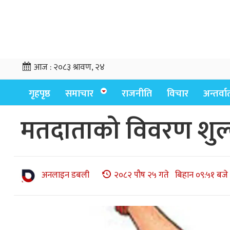
आज :
२०८३ श्रावण, २४
गृहपृष्ठ
समाचार
राजनीति
विचार
अन्तर्वार्
मतदाताको विवरण शुल्
अनलाइन डबली
२०८२ पौष २५ गते बिहान ०९:५१ बजे