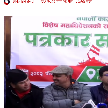
अनलाइन डबली
२०८२ पौष २३ गते ०७:५४ बजे