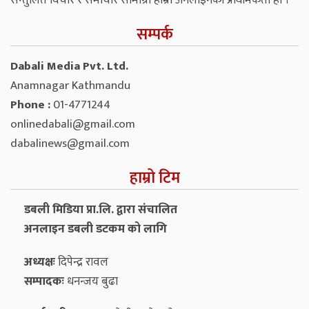
सन्तुलित विचार र समाचार सामाग्री हाम्रो अनलाइनको प्राथमिकता हो ।
सम्पर्क
Dabali Media Pvt. Ltd.
Anamnagar Kathmandu
Phone :
01-4771244
onlinedabali@gmail.com
dabalinews@gmail.com
हाम्रो टिम
डबली मिडिया प्रा.लि. द्वारा संचालित
अनलाइन डबली डटकम को लागि
अध्यक्षः
दिपेन्द्र रावल
सम्पादकः
धनन्‍जय बुढा