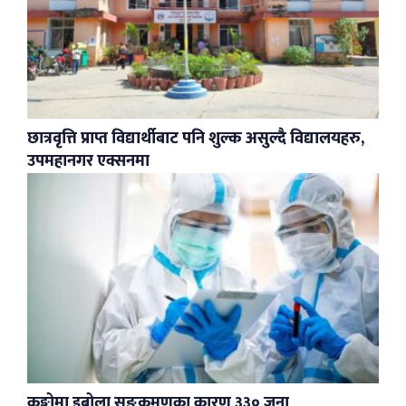
छात्रवृत्ति प्राप्त विद्यार्थीबाट पनि शुल्क असुल्दै विद्यालयहरु,
उपमहानगर एक्सनमा
कङ्गोमा इबोला सङ्क्रमणका कारण ३३० जना