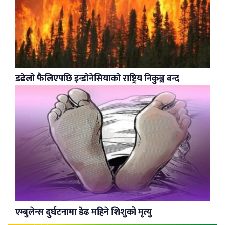
डढेलो फैलिएपछि इन्डोनेसियाको राष्ट्रिय निकुञ्ज बन्द
एम्बुलेन्स दुर्घटनामा डेढ महिने शिशुको मृत्यु