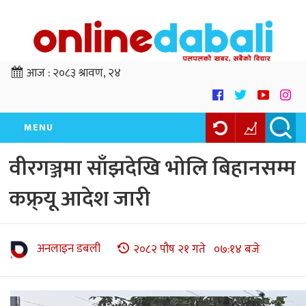
आज :
२०८३ श्रावण, २४
MENU
वीरगञ्जमा साँझदेखि भोलि बिहानसम्म
कफ्र्यू आदेश जारी
अनलाइन डबली
२०८२ पौष २१ गते ०७:१४ बजे