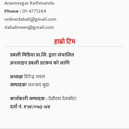
Anamnagar Kathmandu
Phone :
01-4771244
onlinedabali@gmail.com
dabalinews@gmail.com
हाम्रो टिम
डबली मिडिया प्रा.लि. द्वारा संचालित
अनलाइन डबली डटकम को लागि
अध्यक्षः
दिपेन्द्र रावल
सम्पादकः
धनन्‍जय बुढा
कार्यकारी सम्पादक :
देवीराम देवकोटा
दर्ता नं. १५४/०७३-७४