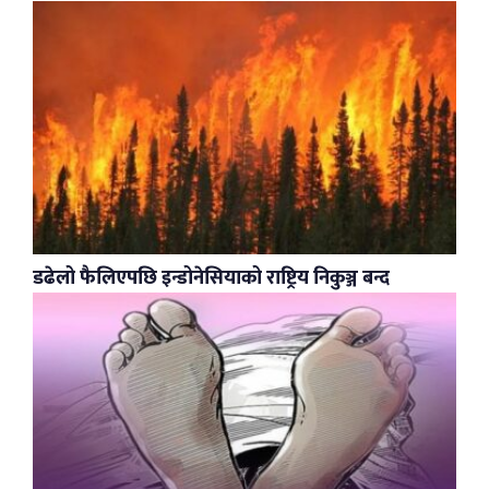
डढेलो फैलिएपछि इन्डोनेसियाको राष्ट्रिय निकुञ्ज बन्द