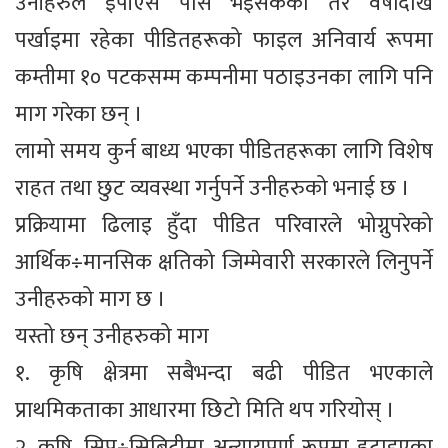
उनीहरुले इपीएस पास भइसकेका तर वर्षौंदेखि
पर्खाइमा रहेका पीडितहरूको फाइल अनिवार्य रूपमा
कम्तीमा १० पटकसम्म कम्पनीमा पठाइउनका लागि पनि
माग गरेका छन् ।
लामो समय कुर्न बाध्य भएका पीडितहरूका लागि विशेष
राहत तथा छुट व्यवस्था गर्नुपर्ने उनीहरुको भनाई छ ।
प्रक्रियामा ढिलाइ हुँदा पीडित परिवारले भोग्नुपरेको
आर्थिक÷मानसिक क्षतिको जिम्मेवारी सरकारले लिनुपर्ने
उनीहरुको माग छ ।
यस्तो छन् उनीहरुको माग
१. कृषि क्षेत्रमा सबैभन्दा बढी पीडित भएकाले
प्राथमिकताका आधारमा छिटो मिति थप गरियोस् ।
२. कृषि, सिप÷सिबिटीमा अन्यायपूर्ण रूपमा हटाइएका