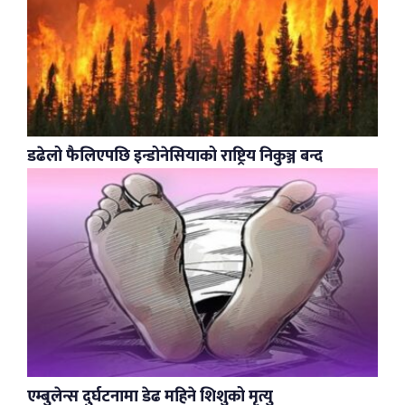
डढेलो फैलिएपछि इन्डोनेसियाको राष्ट्रिय निकुञ्ज बन्द
एम्बुलेन्स दुर्घटनामा डेढ महिने शिशुको मृत्यु