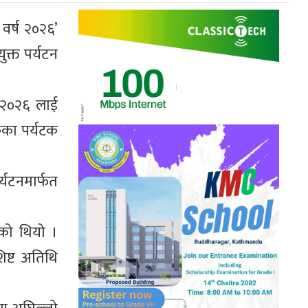
वर्ष २०२६’
क्त पर्यटन
् २०२६ लाई
कका पर्यटक
र्यटनमार्फत
एको थियो ।
िष्ट अतिथि