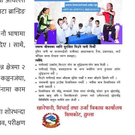
या अघिल्लो
ा ब्रान्डिङ
 नौ भाषामा
िए । साथै,
क्षेत्रमा २
कञ्चनजंघा,
्जनामा काम
मा शोरभन्दा
भव, परीक्षण