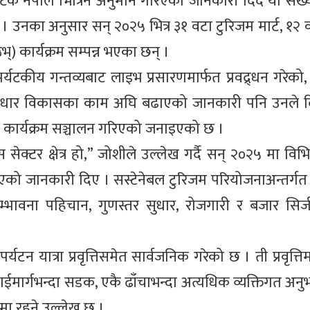
 नेपाल भित्रिने अनुमान गरिएको जानकारी दिँदै यो संख्
। उनका अनुसार सन् २०२५ भित्र ३१ वटा टुरिजम मार्ट, १२ वट
्) कार्यक्रम सम्पन्न भएका छन् ।
यटकीय गन्तव्यबाट लाइभ प्रसारणमार्फत प्रवद्र्धन गरेको,
पूर्वाधार विकासका काम अघि बढाएको जानकारी पनि उनले द
कास कार्यक्रम सञ्चालन गरिएको जनाइएको छ ।
क्टर क्षेत्र हो,” जोशीले उल्लेख गर्दै सन् २०२५ मा विभिन्न 
को जानकारी दिए । सस्टेनेबल टुरिजम परियोजनाअन्तर्गत 
 सम्भावना पहिचान, गुणस्तर सुधार, रोजगारी र बजार सिर
यटन यात्रा प्रवृत्तिसमेत सार्वजनिक गरेको छ । ती प्रवृत्ति
ाईमार्गभन्दा सडक, एकै ढाँचाभन्दा अत्यधिक व्यक्तिगत अनु
ामा रहने उल्लेख छ ।