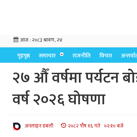
आज :
२०८३ श्रावण, २४
गृहपृष्ठ
समाचार
राजनीति
विचार
अन्तर्वार्
२७ औँ वर्षमा पर्यटन 
वर्ष २०२६ घोषणा
अनलाइन डबली
२०८२ पौष १६ गते ०२:१० बजे