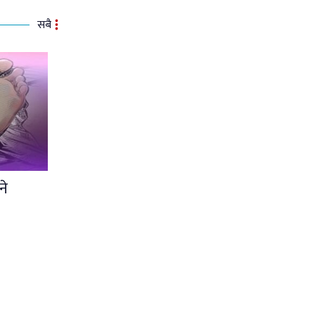
सबै
ने