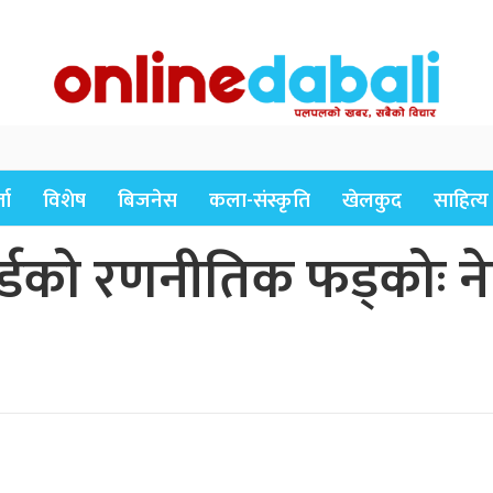
ता
विशेष
बिजनेस
कला-संस्कृति
खेलकुद
साहित्य
बोर्डको रणनीतिक फड्कोः