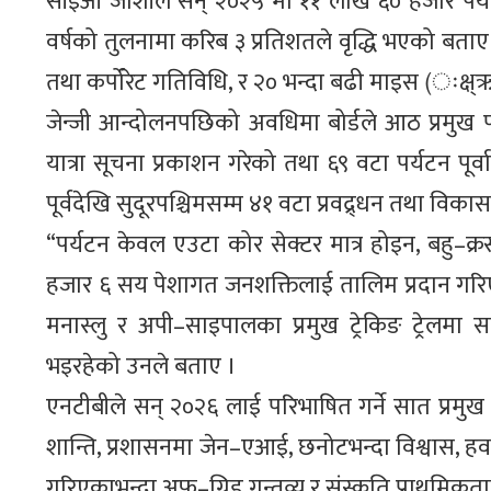
सीईओ जोशीले सन् २०२५ मा ११ लाख ६० हजार पर्यटक
वर्षको तुलनामा करिब ३ प्रतिशतले वृद्धि भएको बताए 
तथा कर्पोरेट गतिविधि, र २० भन्दा बढी माइस (ःक्ष्ऋभ
जेन्जी आन्दोलनपछिको अवधिमा बोर्डले आठ प्रमुख पर्
यात्रा सूचना प्रकाशन गरेको तथा ६९ वटा पर्यटन 
पूर्वदेखि सुदूरपश्चिमसम्म ४१ वटा प्रवद्र्धन तथा वि
“पर्यटन केवल एउटा कोर सेक्टर मात्र होइन, बहु–क्रस से
हजार ६ सय पेशागत जनशक्तिलाई तालिम प्रदान गरिए
मनास्लु र अपी–साइपालका प्रमुख ट्रेकिङ ट्रेलमा
भइरहेको उनले बताए ।
एनटीबीले सन् २०२६ लाई परिभाषित गर्ने सात प्रमुख पर्
शान्ति, प्रशासनमा जेन–एआई, छनोटभन्दा विश्वास, हव
गरिएकाभन्दा अफ–ग्रिड गन्तव्य र संस्कृति प्राथमिकत