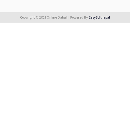
Copyright © 2021 Online Dabali | Powered By
EasySoftnepal