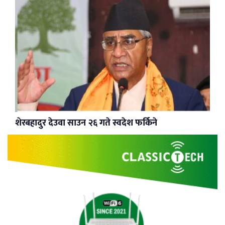
शेरबहादुर देउवा साउन २६ गते स्वदेश फर्किने