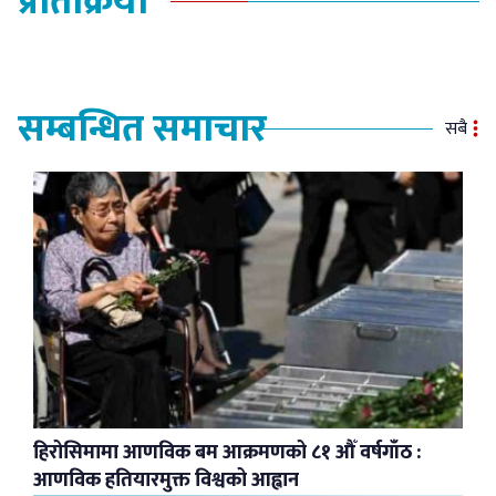
प्रतिक्रिया
सम्बन्धित समाचार
सबै
हिरोसिमामा आणविक बम आक्रमणको ८१ औँ वर्षगाँठ :
आणविक हतियारमुक्त विश्वको आह्वान