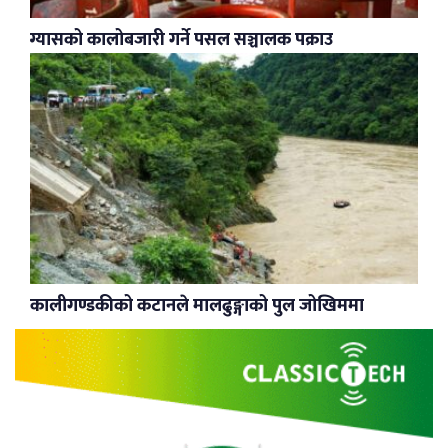
ग्यासको कालोबजारी गर्ने पसल सञ्चालक पक्राउ
कालीगण्डकीको कटानले मालढुङ्गाको पुल जोखिममा