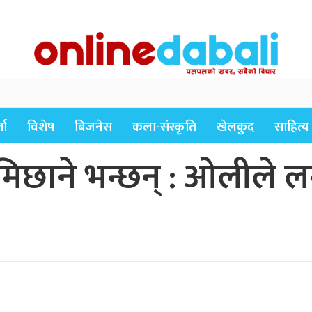
ता
विशेष
बिजनेस
कला-संस्कृति
खेलकुद
साहित्य
िछाने भन्छन् : ओलीले ल