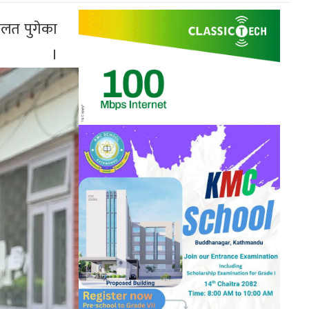
दालत पुगेका
।