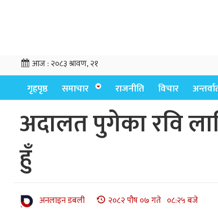
आज :
२०८३ श्रावण, २१
गृहपृष्ठ
समाचार
राजनीति
विचार
अन्तर्वार्
अदालत पुगेका रवि लाम
हुँ
अनलाइन डबली
२०८२ पौष ०७ गते ०८:२५ बजे