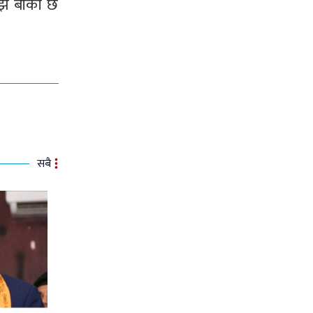
झै बाँकी छ
सबै