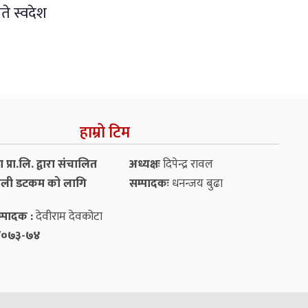
ते स्वदेश
हाम्रो टिम
प्रा.लि. द्वारा संचालित
अध्यक्षः
दिपेन्द्र रावल
ली डटकम को लागि
सम्पादकः
धनन्‍जय बुढा
्पादक :
देवीराम देवकोटा
५४/०७३-७४