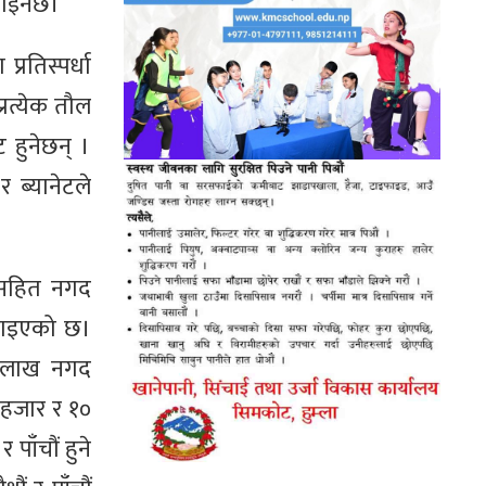
गराइनेछ।
रतिस्पर्धा
्रत्येक तौल
 हुनेछन् ।
 ब्यानेटले
पदकसहित नगद
बढाइएको छ।
१ लाख नगद
५ हजार र १०
 पाँचौं हुने