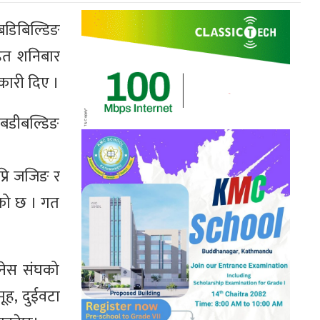
डिबिल्डिङ
सहित शनिबार
कारी दिए ।
 बडीबल्डिङ
प्रि जजिङ र
भएको छ । गत
।
नेस संघको
मूह, दुईवटा