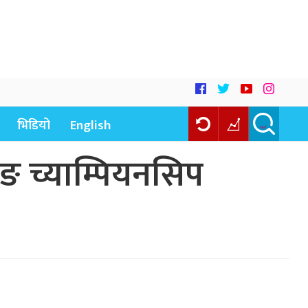
भिडियो
English
िङ च्याम्पियनसिप