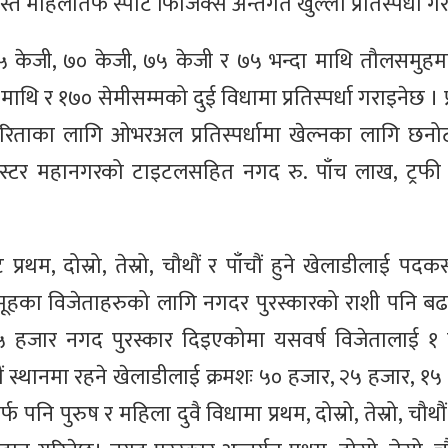
्तै महिलातर्फ स्पोर्ट फिजिक्स अन्तर्गत खुल्ला प्रतिस्पर्धा 
५ केजी, ७० केजी, ७५ केजी र ७५ भन्दा माथि तौलसमुहमा प्
 माथि र १७० सेमीसम्मको दुई विधामा प्रतिस्पर्धा गराइनेछ । प
ारिताका लागि ओभरअल प्रतिस्पर्धामा खेल्नका लागि छनोट
मिस्टर महानगरको टाइटलसहित नगद रु. पाँच लाख, ट्रफी र
 प्रथम, दोस्रो, तेस्रो, चौथौं र पाँचौं हुने खेलाडीलाई 
ौल समूहका विजेताहरुको लागि नगदर पुरस्कारको राशी पनि 
५ हजार नगद पुरस्कार दिइएकोमा यसवर्ष विजेतालाई 
पाँचौं स्थानमा रहने खेलाडीलाई क्रमशः ५० हजार, २५ हजार, १
 पनि पुरुष र महिला दुवै विधामा प्रथम, दोस्रो, तेस्रो, चौथौं र