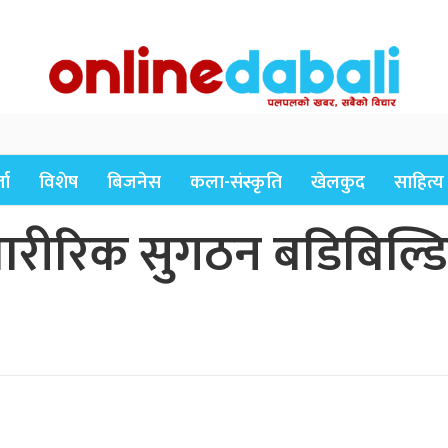
ता
विशेष
बिजनेस
कला-संस्कृति
खेलकुद
साहित्य
 शारीरिक सुगठन बडिबिल्ड