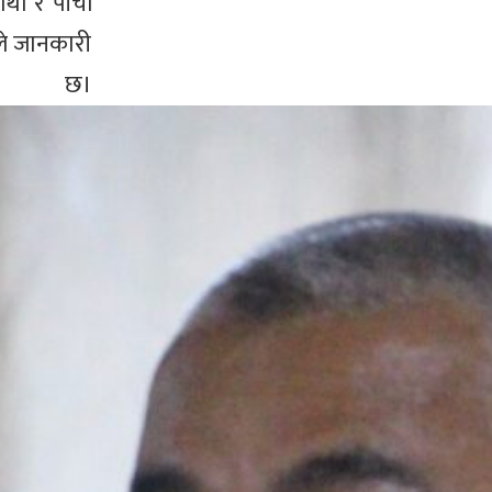
ौं र पाँचौं
ले जानकारी
।