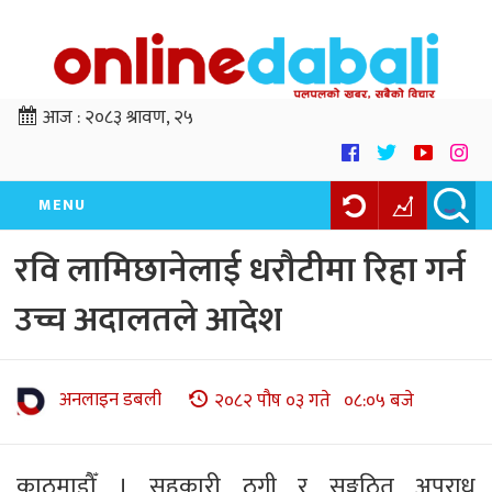
आज :
२०८३ श्रावण, २५
MENU
रवि लामिछानेलाई धरौटीमा रिहा गर्न
उच्च अदालतले आदेश
अनलाइन डबली
२०८२ पौष ०३ गते ०८:०५ बजे
काठमाडौँ । सहकारी ठगी र सङ्गठित अपराध