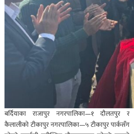
बर्दियाका राजापुर नगरपालिका—१ दौलतपुर र
कैलालीको टीकापुर नगरपालिका—५ टीकापुर पार्कसँग