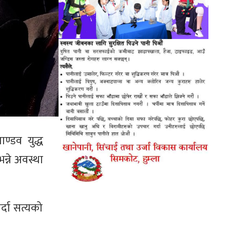
ण्डव युद्ध
्ने अवस्था
र्दा सत्यको