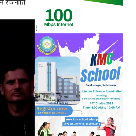
मान राजनीति
रे ।