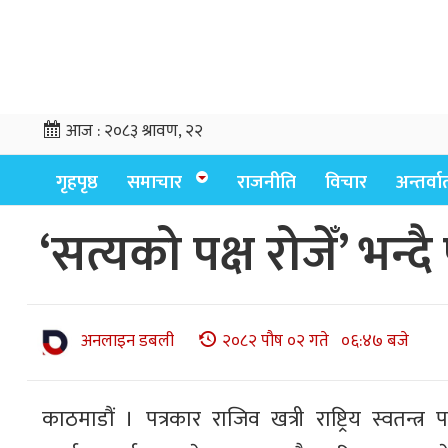
आज :
२०८३ श्रावण, २२
गृहपृष्ठ
समाचार
राजनीति
विचार
अन्तर्वार्
‘सत्यको पक्ष रोजेँ’ भन्द
अनलाइन डबली
२०८२ पौष ०२ गते ०६:४७ बजे
काठमाडौं । पत्रकार राजिव खत्री राष्ट्रिय स्वतन्त