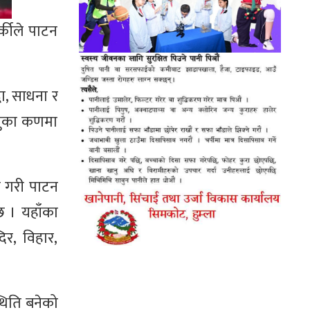
्कीले पाटन
्धा, साधना र
धातुका कणमा
स गरी पाटन
ँछ । यहाँका
िर, विहार,
थिति बनेको