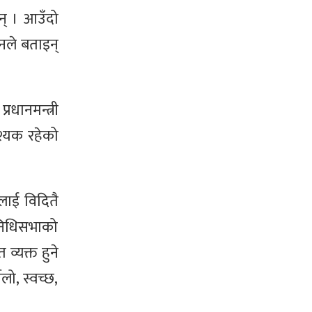
न् । आउँदो
उनले बताइन्
रधानमन्त्री
श्यक रहेको
लाई विदितै
िनिधिसभाको
व्यक्त हुने
ो, स्वच्छ,