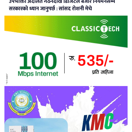
उपभोक्ता अदालत गठनदेखि डिजिटल बजार नियमनसम्म
सरकारको ध्यान जानुपर्छ : सांसद रोशनी मेचे