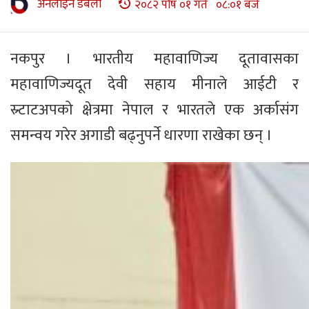
अनलाइन डबली
२०८२ पौष ०१ गते ०८:०१ बजे
नकपुर । भारतीय महावाणिज्य दूतावासका
महावाणिज्यदूत देवी सहाय मीनाले आईटी र
स्र्टाटअपको क्षेत्रमा नेपाल र भारतले एक अर्कासंग
समन्वय गरेर अगाडी बढ्नुपर्ने धारणा राखेका छन् ।