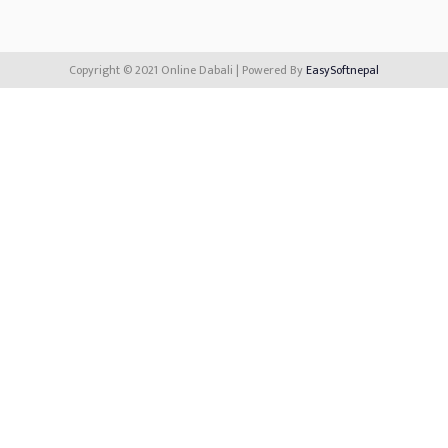
Copyright © 2021 Online Dabali | Powered By
EasySoftnepal