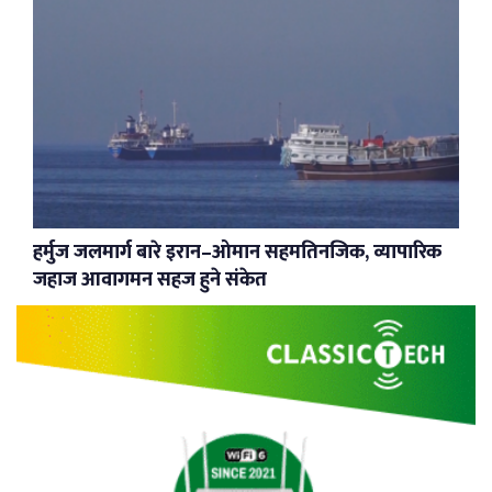
हर्मुज जलमार्ग बारे इरान–ओमान सहमतिनजिक, व्यापारिक
जहाज आवागमन सहज हुने संकेत