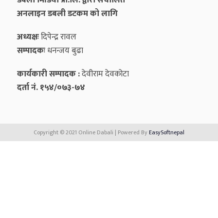
डबली मिडिया प्रा.लि. द्वारा संचालित
अनलाइन डबली डटकम को लागि
अध्यक्षः
दिपेन्द्र रावल
सम्पादकः
धनन्‍जय बुढा
कार्यकारी सम्पादक :
देवीराम देवकोटा
दर्ता नं. १५४/०७३-७४
Copyright © 2021 Online Dabali | Powered By
EasySoftnepal