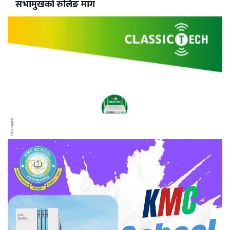
सभामुखको रुलिङ माग