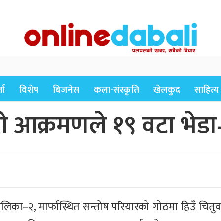
ता
विशेष
बिजनेस
कला-संस्कृति
खेलकुद
साहित्य
ो आक्रमणले १९ वटा भेडा–च
लिका–२, मार्फास्थित सन्तोष परियारको गोठमा हिउँ चितुव