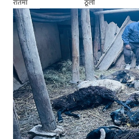
रातमा ठूलो क