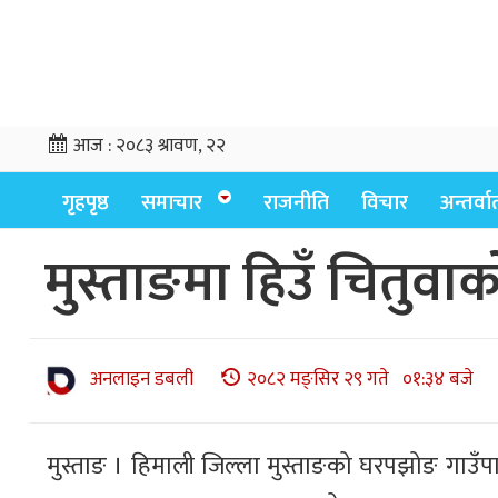
आज :
२०८३ श्रावण, २२
गृहपृष्ठ
समाचार
राजनीति
विचार
अन्तर्वार्
मुस्ताङमा हिउँ चितुवाक
अनलाइन डबली
२०८२ मङ्सिर २९ गते ०१:३४ बजे
मुस्ताङ । हिमाली जिल्ला मुस्ताङको घरपझोङ गाउँपा