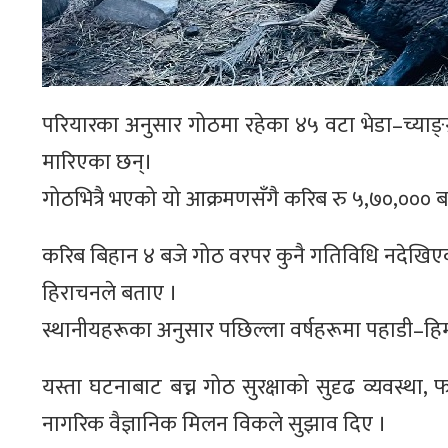
परियारका अनुसार गोठमा रहेका ४५ वटा भेडा–च्याङ्ग्र
मारिएका छन्।
गोठभित्रै भएको यो आक्रमणसँगै करिब रु ५,७०,००० 
करिब बिहान ४ बजे गोठ वरपर कुनै गतिविधि नदेखिएकाल
हिराचनले बताए ।
स्थानीयहरूका अनुसार पछिल्ला वर्षहरूमा पहाडी–हिमाली
यस्ता घटनाबाट बच्न गोठ सुरक्षाको सुदृढ व्यवस्
नागरिक वैज्ञानिक मिलन विकले सुझाव दिए ।