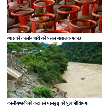
ग्यासको कालोबजारी गर्ने पसल सञ्चालक पक्राउ
कालीगण्डकीको कटानले मालढुङ्गाको पुल जोखिममा