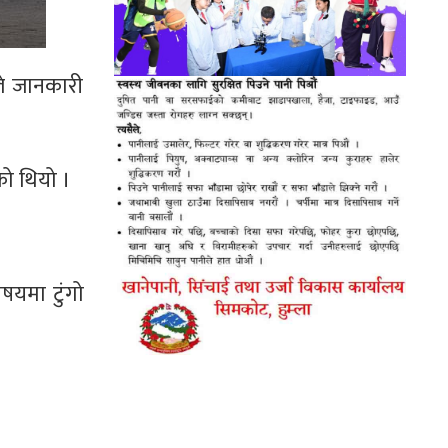
ले जानकारी
को थियो ।
िषयमा टुंगो