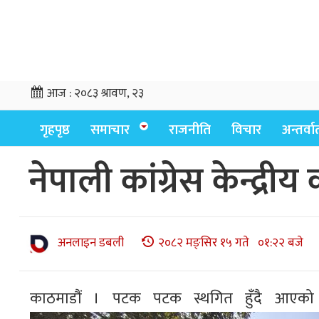
आज :
२०८३ श्रावण, २३
गृहपृष्ठ
समाचार
राजनीति
विचार
अन्तर्वार्
नेपाली कांग्रेस केन्द्
अनलाइन डबली
२०८२ मङ्सिर १५ गते ०१:२२ बजे
काठमाडौं । पटक पटक स्थगित हुँदै आएको ने