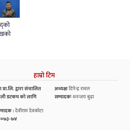
द्को
ुखको
हाम्रो टिम
प्रा.लि. द्वारा संचालित
अध्यक्षः
दिपेन्द्र रावल
ली डटकम को लागि
सम्पादकः
धनन्‍जय बुढा
्पादक :
देवीराम देवकोटा
५४/०७३-७४