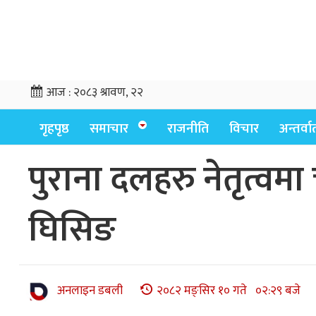
आज :
२०८३ श्रावण, २२
गृहपृष्ठ
समाचार
राजनीति
विचार
अन्तर्वार्
पुराना दलहरु नेतृत्वमा
घिसिङ
अनलाइन डबली
२०८२ मङ्सिर १० गते ०२:२९ बजे