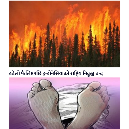
डढेलो फैलिएपछि इन्डोनेसियाको राष्ट्रिय निकुञ्ज बन्द