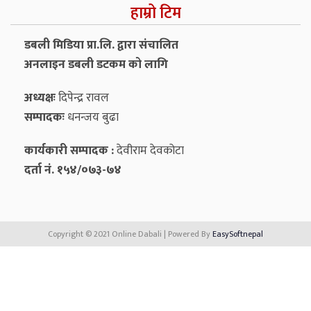
हाम्रो टिम
डबली मिडिया प्रा.लि. द्वारा संचालित
अनलाइन डबली डटकम को लागि
अध्यक्षः
दिपेन्द्र रावल
सम्पादकः
धनन्‍जय बुढा
कार्यकारी सम्पादक :
देवीराम देवकोटा
दर्ता नं. १५४/०७३-७४
Copyright © 2021 Online Dabali | Powered By
EasySoftnepal