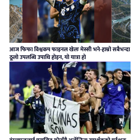
आज फिफा विश्वकप फाइनल खेलः मेस्सी भने-हाम्रो सबैभन्दा
ठूलो उपलब्धि उपाधि होइन, यो यात्रा हो