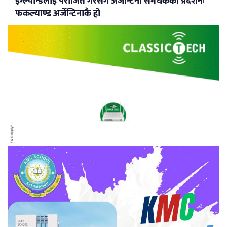
इंग्ल्यान्डलाई पराजित गरेसँगै अर्जेन्टिना समर्थकको प्रर्दशनः
फकल्याण्ड अर्जेन्टिनाकै हो