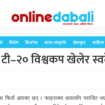
ता
विशेष
बिजनेस
कला-संस्कृति
खेलकुद
साहित्य
 टी–२० विश्वकप खेलेर स्व
स्वदेश फिर्ता आएका छन् । फाइनलमा भारतसँग पराजित भ