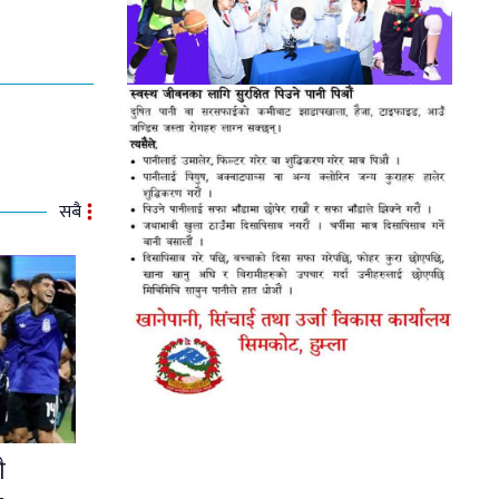
सबै
ै