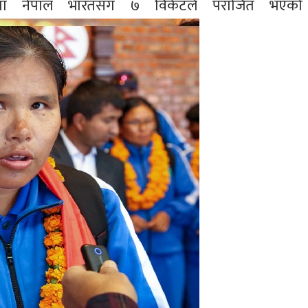
लमा नेपाल भारतसँग ७ विकेटले पराजित भएक