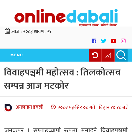
आज :
२०८३ श्रावण, २१
MENU
विवाहपञ्चमी महोत्सव : तिलकोत्सव
सम्पन्न आज मटकोर
अनलाइन डबली
२०८२ मङ्सिर ०८ गते बिहान १०:१८ बजे
जनकपुर । सप्ताहव्यापी रुपमा मनाईने विवाहपञ्चमी