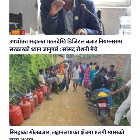
उपभोक्ता अदालत गठनदेखि डिजिटल बजार नियमनसम्म
सरकारको ध्यान जानुपर्छ : सांसद रोशनी मेचे
सिरहाका गोलबजार, लहानलगायत क्षेत्रमा एलपी ग्यासको