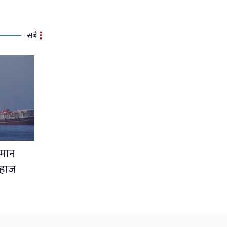
सबै
ओमान
जहाज