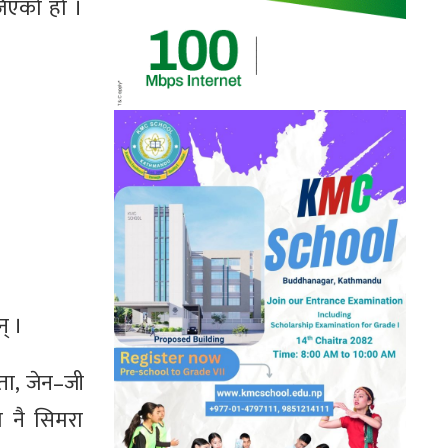
जिएको हो ।
् ।
प्ता, जेन–जी
 नै सिमरा