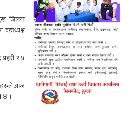
मुख जिल्ला
ा वडाध्यक्ष
प्रहरी र ४
थकहरूले आज
ो छ ।