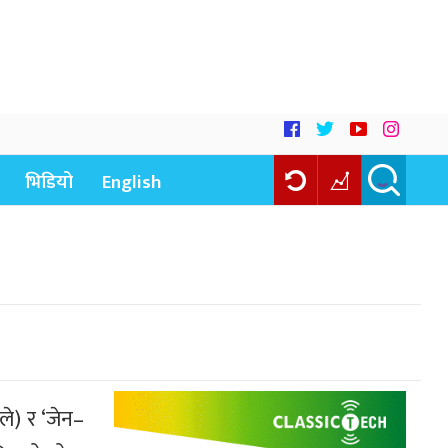
भिडियो
English
े) र ‘जेन–