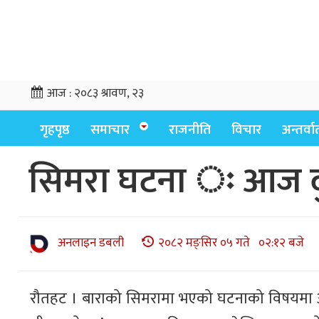
आज :
२०८३ श्रावण, २३
गृहपृष्ठ
समाचार
राजनीति
विचार
अन्तर्वार्
सिमरा घटना ः आज दुवै 
अनलाइन डबली
२०८२ मङ्सिर ०५ गते ०२:१२ बजे
रौतहट । बाराको सिमरामा भएको घटनाको विषयमा आन्