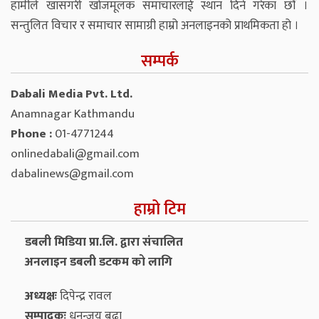
हामीले खासगरी खोजमूलक समाचारलाई स्थान दिने गरेका छौं ।
सन्तुलित विचार र समाचार सामाग्री हाम्रो अनलाइनको प्राथमिकता हो ।
सम्पर्क
Dabali Media Pvt. Ltd.
Anamnagar Kathmandu
Phone :
01-4771244
onlinedabali@gmail.com
dabalinews@gmail.com
हाम्रो टिम
डबली मिडिया प्रा.लि. द्वारा संचालित
अनलाइन डबली डटकम को लागि
अध्यक्षः
दिपेन्द्र रावल
सम्पादकः
धनन्‍जय बुढा