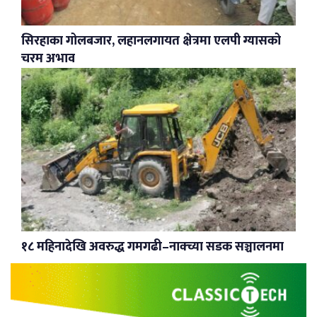
सिरहाका गोलबजार, लहानलगायत क्षेत्रमा एलपी ग्यासको
चरम अभाव
१८ महिनादेखि अवरुद्ध गमगढी–नाक्च्या सडक सञ्चालनमा